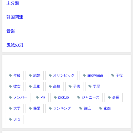
未分類
韓国関連
音楽
鬼滅の刃
タグ
年齢
結婚
オリンピック
snowman
子役
彼女
旦那
高校
子供
学歴
メンバー
PR
pickup
ジャニーズ
身長
大学
熱愛
ランキング
彼氏
素顔
BTS