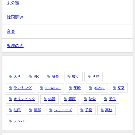
未分類
韓国関連
音楽
鬼滅の刃
タグ
大学
PR
身長
彼女
学歴
ランキング
snowman
年齢
pickup
BTS
オリンピック
結婚
素顔
熱愛
子供
彼氏
旦那
ジャニーズ
子役
高校
メンバー