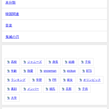
未分類
韓国関連
音楽
鬼滅の刃
タグ
高校
ジャニーズ
身長
結婚
子役
年齢
熱愛
snowman
pickup
BTS
ランキング
学歴
PR
彼女
オリンピック
素顔
メンバー
彼氏
旦那
子供
大学