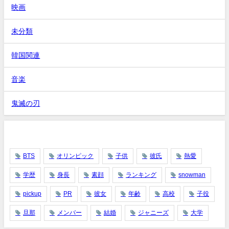
映画
未分類
韓国関連
音楽
鬼滅の刃
タグ
BTS
オリンピック
子供
彼氏
熱愛
学歴
身長
素顔
ランキング
snowman
pickup
PR
彼女
年齢
高校
子役
旦那
メンバー
結婚
ジャニーズ
大学