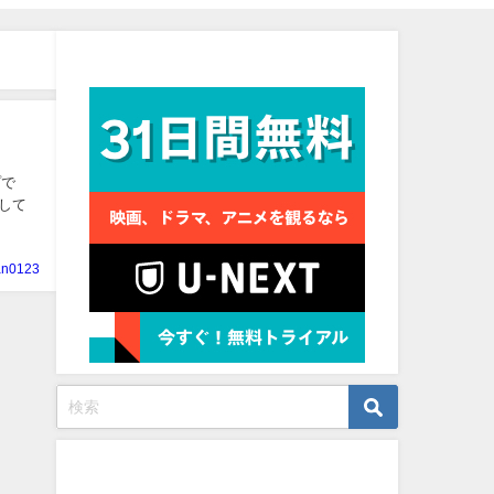
見放題作品数No.1
プで
属して
an0123
プロフィール