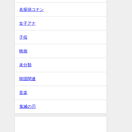
名探偵コナン
女子アナ
子役
映画
未分類
韓国関連
音楽
鬼滅の刃
タグ