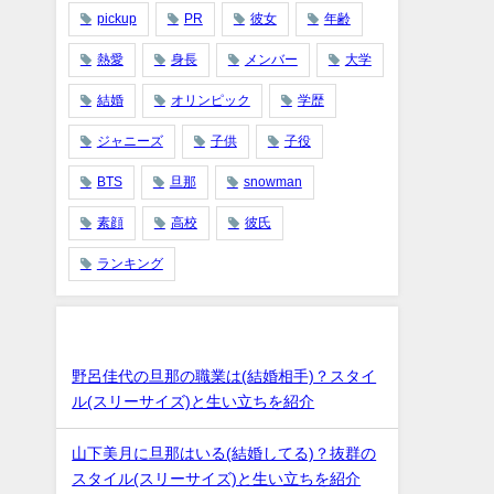
pickup
PR
彼女
年齢
熱愛
身長
メンバー
大学
結婚
オリンピック
学歴
ジャニーズ
子供
子役
BTS
旦那
snowman
素顔
高校
彼氏
ランキング
最近の投稿
野呂佳代の旦那の職業は(結婚相手)？スタイ
ル(スリーサイズ)と生い立ちを紹介
山下美月に旦那はいる(結婚してる)？抜群の
スタイル(スリーサイズ)と生い立ちを紹介