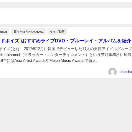
ickup
買ったほうがいいDVD
ライブ動画
YZ(ドボイズ )おすすめライブDVD・ブルーレイ・アルバムを紹介
Z(ドボイズ )とは、2017年12月に韓国でデビューした11人の男性アイドルグルー
er Entertainment（クラッカー・エンターテインメント）という芸能事務所に所
ます。 2018年にはAsia Artist AwardsやMelon Music Awardsで新人...
shinch