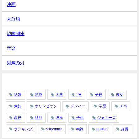
映画
未分類
韓国関連
音楽
鬼滅の刃
タグ
結婚
熱愛
大学
PR
子役
彼女
素顔
オリンピック
メンバー
学歴
BTS
高校
旦那
彼氏
子供
ジャニーズ
ランキング
snowman
年齢
pickup
身長