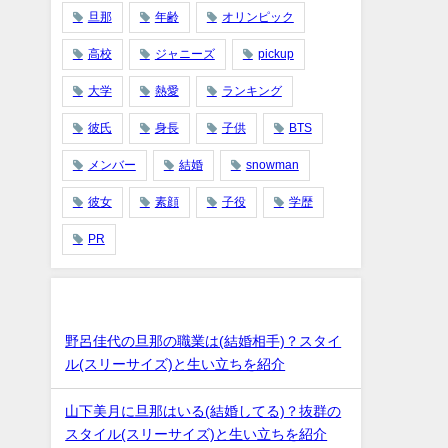
旦那
年齢
オリンピック
高校
ジャニーズ
pickup
大学
熱愛
ランキング
彼氏
身長
子供
BTS
メンバー
結婚
snowman
彼女
素顔
子役
学歴
PR
最近の投稿
野呂佳代の旦那の職業は(結婚相手)？スタイ
ル(スリーサイズ)と生い立ちを紹介
山下美月に旦那はいる(結婚してる)？抜群の
スタイル(スリーサイズ)と生い立ちを紹介