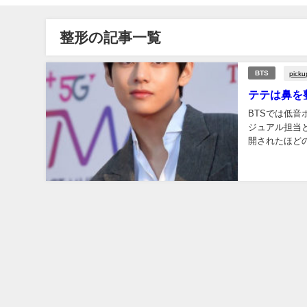
整形の記事一覧
picku
BTS
テテは鼻を
BTSでは低
ジュアル担当
開されたほど
「最もハンサム