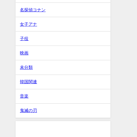
名探偵コナン
女子アナ
子役
映画
未分類
韓国関連
音楽
鬼滅の刃
タグ