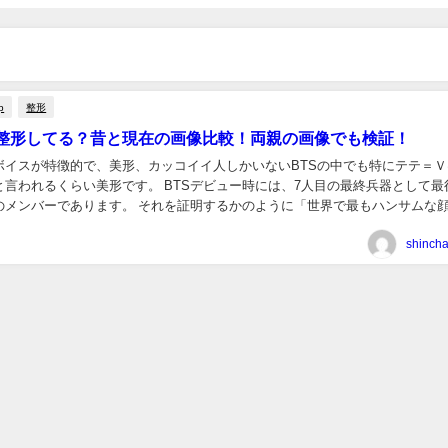
p
整形
整形してる？昔と現在の画像比較！両親の画像でも検証！
音ボイスが特徴的で、美形、カッコイイ人しかいないBTSの中でも特にテテ＝
と言われるくらい美形です。 BTSデビュー時には、7人目の最終兵器として最
のメンバーであります。 それを証明するかのように「世界で最もハンサムな
はK-POP男性アイドル」「世界のイケ...
shinch