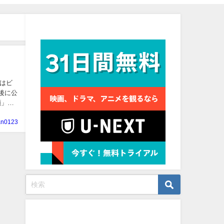
見放題作品数No.1
Ｖはビ
後に公
顔」
an0123
プロフィール