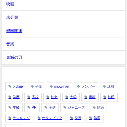
映画
未分類
韓国関連
音楽
鬼滅の刃
タグ
pickup
子役
snowman
メンバー
旦那
学歴
高校
彼女
大学
素顔
彼氏
年齢
PR
子供
ジャニーズ
結婚
ランキング
オリンピック
身長
熱愛