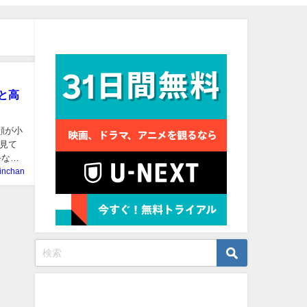
見放題作品数No.1
と高
顔が小
見て
手なの
inchan
プロフィール