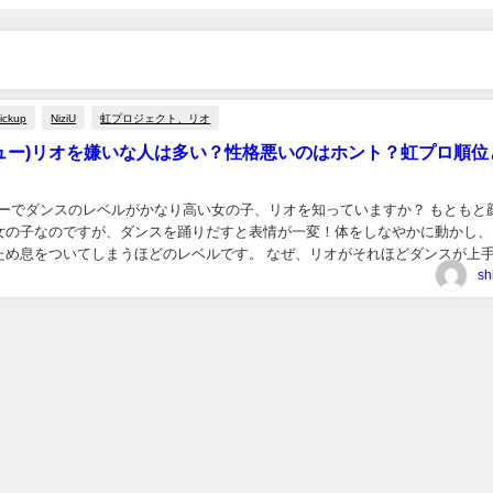
ickup
NiziU
虹プロジェクト、リオ
(ニジュー)リオを嫌いな人は多い？性格悪いのはホント？虹プロ順位
ンバーでダンスのレベルがかなり高い女の子、リオを知っていますか？ もともと
女の子なのですが、ダンスを踊りだすと表情が一変！体をしなやかに動かし、
ため息をついてしまうほどのレベルです。 なぜ、リオがそれほどダンスが上
PG出身だから。 EXILEのバック...
sh