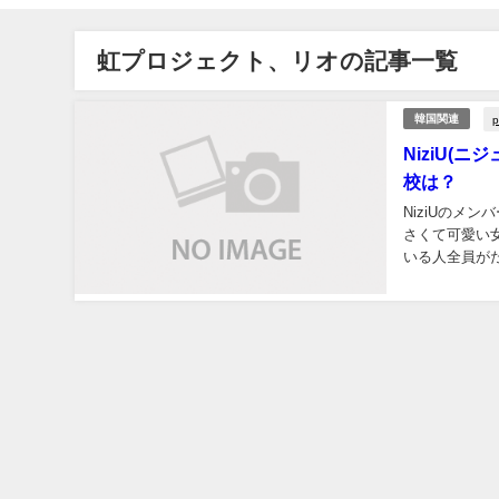
虹プロジェクト、リオの記事一覧
p
韓国関連
NiziU
校は？
NiziUのメ
さくて可愛い
いる人全員が
かというと、EX