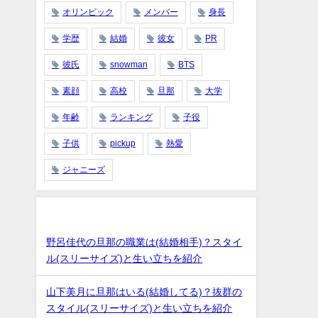
オリンピック
メンバー
身長
学歴
結婚
彼女
PR
彼氏
snowman
BTS
素顔
高校
旦那
大学
年齢
ランキング
子役
子供
pickup
熱愛
ジャニーズ
最近の投稿
野呂佳代の旦那の職業は(結婚相手)？スタイ
ル(スリーサイズ)と生い立ちを紹介
山下美月に旦那はいる(結婚してる)？抜群の
スタイル(スリーサイズ)と生い立ちを紹介