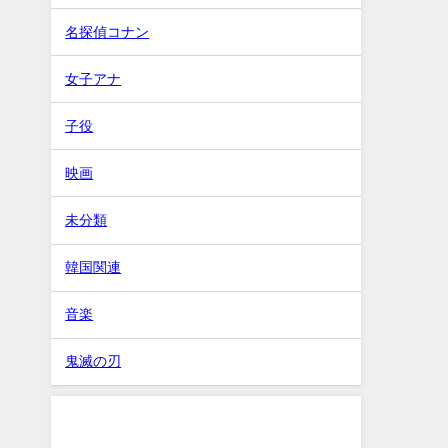
名探偵コナン
女子アナ
子役
映画
未分類
韓国関連
音楽
鬼滅の刃
タグ