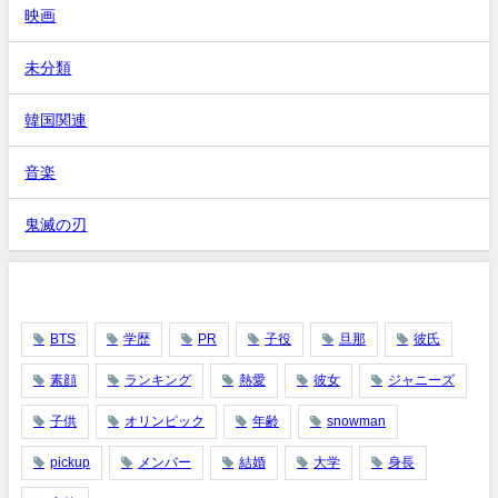
映画
未分類
韓国関連
音楽
鬼滅の刃
タグ
BTS
学歴
PR
子役
旦那
彼氏
素顔
ランキング
熱愛
彼女
ジャニーズ
子供
オリンピック
年齢
snowman
pickup
メンバー
結婚
大学
身長