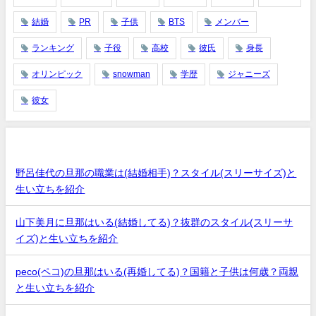
結婚
PR
子供
BTS
メンバー
ランキング
子役
高校
彼氏
身長
オリンピック
snowman
学歴
ジャニーズ
彼女
最近の投稿
野呂佳代の旦那の職業は(結婚相手)？スタイル(スリーサイズ)と
生い立ちを紹介
山下美月に旦那はいる(結婚してる)？抜群のスタイル(スリーサ
イズ)と生い立ちを紹介
peco(ペコ)の旦那はいる(再婚してる)？国籍と子供は何歳？両親
と生い立ちを紹介