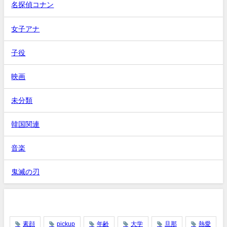
名探偵コナン
女子アナ
子役
映画
未分類
韓国関連
音楽
鬼滅の刃
タグ
素顔
pickup
年齢
大学
旦那
熱愛