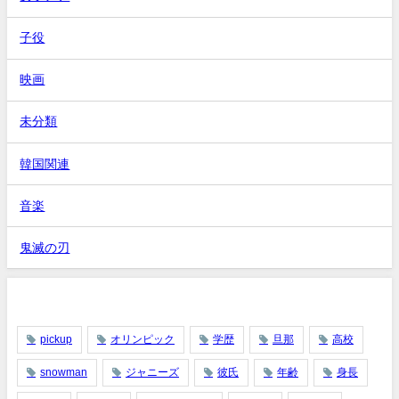
子役
映画
未分類
韓国関連
音楽
鬼滅の刃
タグ
pickup
オリンピック
学歴
旦那
高校
snowman
ジャニーズ
彼氏
年齢
身長