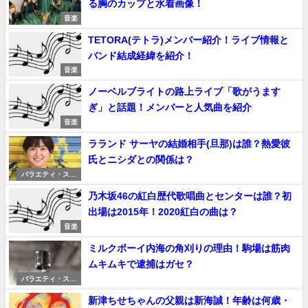
る胸のカップと水着画像！
音楽
TETORA(テトラ)メンバー紹介！ライブ情報と
バンド結成経緯を紹介！
音楽
ノーベルブライトの路上ライブ「歌がうます
ぎ」と話題！メンバーと人気曲を紹介
音楽
ラランド サーヤの結婚相手(旦那)は誰？熱愛彼
氏とニシダとの関係は？
バラエティ・スポ
ーツ
乃木坂46の紅白歴代歌唱曲とセンターは誰？初
出場は2015年！2020紅白の曲は？
音楽
ミルクボーイ内海の角刈りの理由！駒場は筋肉
ムキムキで逮捕はガセ？
バラエティ・スポ
ーツ
新津ちせちゃんの父親は新海誠！年齢は何歳・