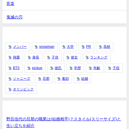
音楽
鬼滅の刃
タグ
メンバー
snowman
大学
PR
高校
熱愛
身長
子供
彼女
ランキング
BTS
pickup
彼氏
学歴
年齢
子役
ジャニーズ
旦那
素顔
結婚
オリンピック
最近の投稿
野呂佳代の旦那の職業は(結婚相手)？スタイル(スリーサイズ)と
生い立ちを紹介