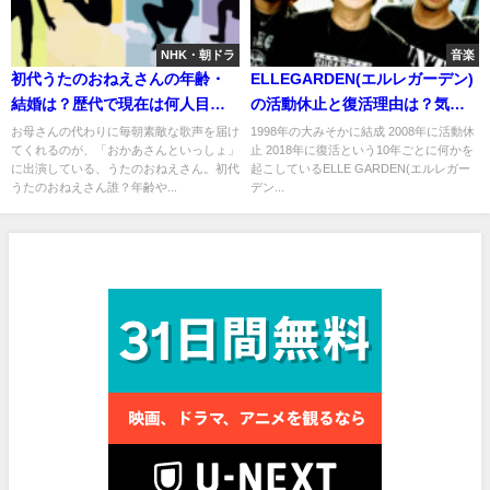
NHK・朝ドラ
音楽
初代うたのおねえさんの年齢・
ELLEGARDEN(エルレガーデン)
結婚は？歴代で現在は何人目で
の活動休止と復活理由は？気に
最長は誰？
なる新曲とアルバムは？
お母さんの代わりに毎朝素敵な歌声を届け
1998年の大みそかに結成 2008年に活動休
てくれるのが、「おかあさんといっしょ」
止 2018年に復活という10年ごとに何かを
に出演している、うたのおねえさん。初代
起こしているELLE GARDEN(エルレガー
うたのおねえさん誰？年齢や...
デン...
見放題作品数No.1