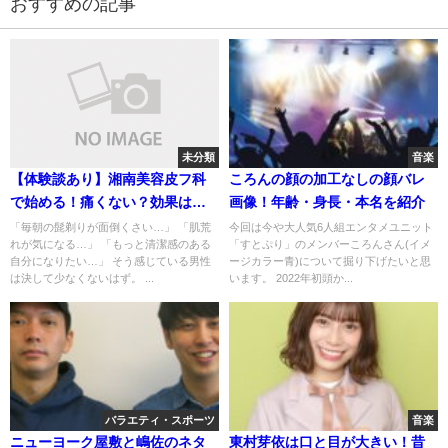
おすすめの記事
未分類
音楽
【体験談あり】湘南美容皮フ科
ころんの顔の加工なしの顔バレ
で始める！痛くない？効果は？
画像！年齢・身長・本名を紹介
メンズ髭脱毛リアルレポート
「毎朝の髭剃りが面倒くさい…」 「肌荒
今回は今や大人気6人組エンタメユニット
れが気になる…」 「もっと清潔感のある
「すとぷり」のメンバーころんさん(イメ
自分になりたい…」 そう感じている男性
ージカラー青)について掘り下げたいと思
は決して少なくないはず。 ...
います。 2022年初頭か...
バラエティ・スポーツ
音楽
ニューヨーク屋敷と嶋佐のネタ
東村芽依は口と目が大きい！昔