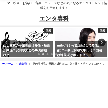
ドラマ・映画・お笑い・音楽・ニュースなどの気になるエンタメトレンド情
報をお伝えします！
エンタ専科
音楽
音楽
由は熱愛・結婚
milet(ミレイ)は結婚してる(旦
TWICEでタトゥ
との共演番組
那)？年齢は何歳で彼氏は？国籍
ンバーは誰？場所
は韓国人はホント？
ーは本物か？
ホーム
未分類
髭の埋没毛の原因と対処方法、髭を抜くと濃くなるのか？髭
のおすすめの処理方法を解説