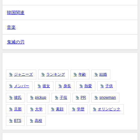
韓国関連
音楽
鬼滅の刃
タグ
ジャニーズ
ランキング
年齢
結婚
メンバー
彼女
身長
熱愛
子供
彼氏
pickup
子役
PR
snowman
旦那
大学
素顔
学歴
オリンピック
BTS
高校
最近の投稿