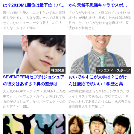
は？2019M1順位は最下位！パン
から天然不思議キャラでスポー
ツマン炎上とは？
ツ万能
若手の頃から漫才・コントといずれも高評
『ひらがなけやき』と呼ばれていたけやき
価を受けるも、大きな賞レースで結果を残
坂46』が日向坂46に改名したのは2019年2
せていないニューヨーク（芸人）の二人。
月のこと。 ひらがなけやきは欅坂46に長
そんな二人は2017年の...
濱ねるが特例とし...
韓国関連
バラエティ・スポーツ
SEVENTEEN(セブチ)ジョシュア
おいでやすこが大学は？こがけ
の彼女はあずさ？鼻の整形はし
んは慶応で頭いい！学歴と高校
てる？兵役はない？
はどこ？
大人気K-POPアーティストSEVENTEENの
2020年に開催されたM1グランプリの、フ
中でも『パーフェクトガイ』と呼ばれてい
ァイナリストであるおいでやすこが。 そ
るのがジョシュア。なぜパーフェクトなの
のかたわれであるこがけんは、あの有名な
かと言うと、SE...
慶応義塾大学を卒業して...