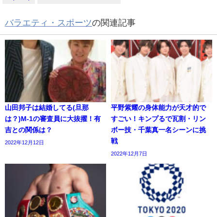
バラエティ・スポーツ
の関連記事
山田邦子は結婚してる(旦那
平野紫耀の身体能力が天才的で
は？)M-1の審査員に大抜擢！有
すごい！キンプるで瓦割・リン
吉との関係は？
ボー技・千葉真一名シーンに挑
戦
2022年12月12日
2022年12月7日