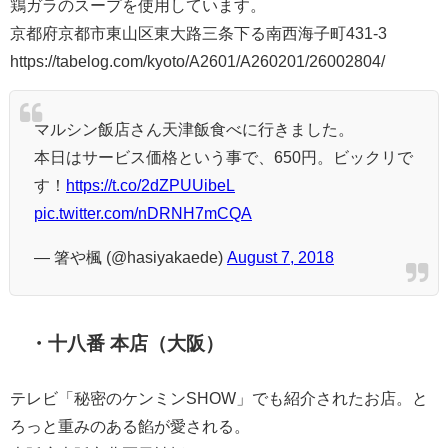
鶏ガラのスープを使用しています。
京都府京都市東山区東大路三条下る南西海子町431-3
https://tabelog.com/kyoto/A2601/A260201/26002804/
マルシン飯店さん天津飯食べに行きました。
本日はサービス価格という事で、650円。ビックリで
す！
https://t.co/2dZPUUibeL
pic.twitter.com/nDRNH7mCQA
— 箸や楓 (@hasiyakaede)
August 7, 2018
・十八番 本店（大阪）
テレビ「秘密のケンミンSHOW」でも紹介されたお店。と
ろっと重みのある餡が愛される。