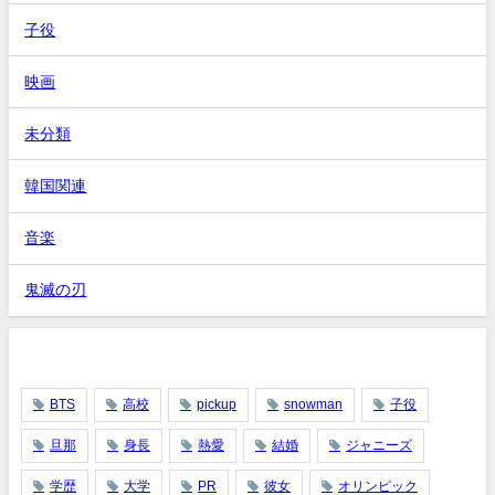
子役
映画
未分類
韓国関連
音楽
鬼滅の刃
タグ
BTS
高校
pickup
snowman
子役
旦那
身長
熱愛
結婚
ジャニーズ
学歴
大学
PR
彼女
オリンピック