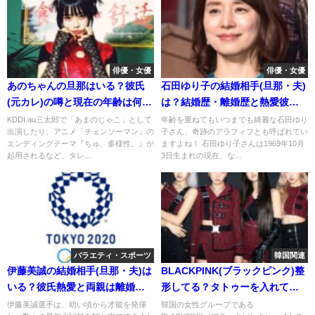
俳優・女優
俳優・女優
あのちゃんの旦那はいる？彼氏
石田ゆり子の結婚相手(旦那・夫)
(元カレ)の噂と現在の年齢は何
は？結婚歴・離婚歴と熱愛彼氏
歳？
の噂は？
KDDI au三太郎で「あまのじゃこ」として
年齢を重ねてもいつまでも綺麗な石田ゆり
出演したり、アニメ「チェンソーマン」の
子さん、奇跡のアラフィフとも呼ばれてい
エンディングテーマ『ちゅ、多様性。』が
ますよね！ 石田ゆり子さんは1969年10月
起用されるなど、タレ...
3日生まれの現在、な...
バラエティ・スポーツ
韓国関連
伊藤美誠の結婚相手(旦那・夫)は
BLACKPINK(ブラックピンク)整
いる？彼氏熱愛と両親は離婚し
形してる？タトゥーを入れてる
ていて、高校・大学は？
メンバーは誰？
伊藤美誠選手は、幼い頃から才能を発揮
韓国の女性グループである