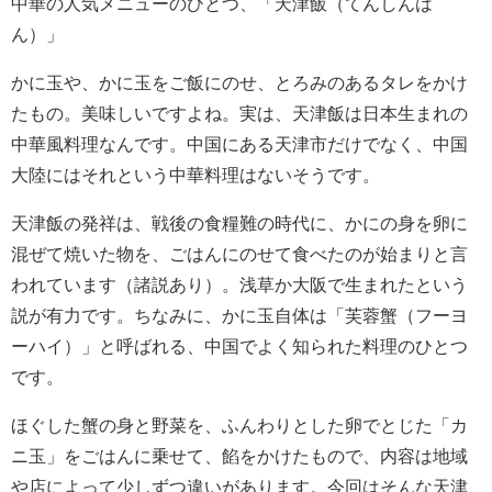
中華の人気メニューのひとつ、「天津飯（てんしんは
ん）」
かに玉や、かに玉をご飯にのせ、とろみのあるタレをかけ
たもの。美味しいですよね。実は、天津飯は日本生まれの
中華風料理なんです。中国にある天津市だけでなく、中国
大陸にはそれという中華料理はないそうです。
天津飯の発祥は、戦後の食糧難の時代に、かにの身を卵に
混ぜて焼いた物を、ごはんにのせて食べたのが始まりと言
われています（諸説あり）。浅草か大阪で生まれたという
説が有力です。ちなみに、かに玉自体は「芙蓉蟹（フーヨ
ーハイ）」と呼ばれる、中国でよく知られた料理のひとつ
です。
ほぐした蟹の身と野菜を、ふんわりとした卵でとじた「カ
ニ玉」をごはんに乗せて、餡をかけたもので、内容は地域
や店によって少しずつ違いがあります。今回はそんな天津