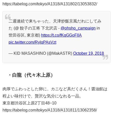
https://tabelog.com/tokyo/A1318/A131802/13053832/
二週連続で来ちゃった、天津炒飯京風だれにしてみ
た (@ 餃子の王将 下北沢店 -
@ohsho_campaign
in
世田谷区, 東京都)
https://t.co/fKqGGoFllA
pic.twitter.com/RylqPAsVzt
— KID MASASHINO (@MakASTR)
October 19, 2018
・白龍（代々木上原）
肉厚でふわっとした卵に、カニなど具だくさん！醤油餡は
程よい味付けで、贅沢な気分になれる一品。
東京都渋谷区上原2丁目48−10
https://tabelog.com/tokyo/A1318/A131811/13062358/