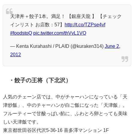
天津丼＋餃子1本。満足！ 【銀座天龍 】 【チェック
インリスト お店数：57】
http://t.co/TZPse4vf
#foodstoQ
pic.twitter.com/thVvL1VO
— Kenta Kurahashi / PLAID (@kuraken314)
June 2,
2012
・餃子の王将（下北沢）
人気のチェーン店では、中がチャーハンになっている「天
津炒飯」、中のチャーハンが白ご飯になった「天津飯」。
フルーティーで甘酸っぱい餡に、ふわとろ卵とっても美味
しい天津飯です。
東京都世田谷区代沢5-36-16 喜多澤マンション 1F