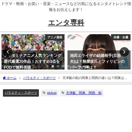
ドラマ・映画・お笑い・音楽・ニュースなどの気になるエンタメトレンド情
報をお伝えします！
エンタ専科
俳優・女優
音楽
池田エライザの結婚相手(旦那・
森進一の身長は？森昌子・長男森
夫)は？熱愛彼氏とフィリピンの
内貴寛・次男森内智寛・三男森内
ハーフの噂は？
寛樹の身長比較！
ホーム
バラエティ・スポーツ
天津飯の餡の関東と関西の違いは？関東は甘
酢餡、関西は醤油餡！おいしいお店10選
バラエティ・スポーツ
pickup
天津飯、関東、関西、餡