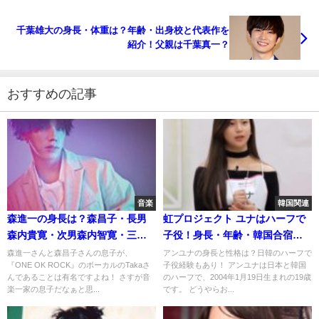
千葉雄大の身長・体重は？年齢・出身校と代表作を
紹介！父親は千葉真一？
おすすめの記事
音楽
韓国関連
森進一の身長は？森昌子・長男
虹プロジェクト ユナはハーフで
森内貴寛・次男森内智寛・三男
子役！身長・年齢・韓国合宿の
森内寛樹の身長比較！
順位は？
森進一さんと森昌子さんの息子が、
アンユナの身長と性格は？日韓のハーフで
『ONE OK ROCK』のボーカルのTakaさ
子役経験もあり！ アンユナは日本と韓国
んであることは有名ですよね！ さすが音
のハーフで、2004年1月19日生まれの19歳
楽一家の息子だなぁと思...
です。 どうやらお...