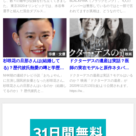
し、数々の最年少記録を打ち立ててきまし
BLACKPINK（ブラックピンク）。 4人の
た。 東京2020オリンピックでは、水谷隼
メンバーは整形しているのではと一部で言
選手と組んだ混合ダブルス...
われてますが真相は、どうなのでし...
俳優・女優
映画
杉咲花の旦那さんは(結婚して
ドクターデスの遺産は実話？医
る)？歴代彼氏熱愛の噂と学歴
師の実在モデルと原作ネタバレ
は？
注意！豪華キャストが話題！
NHK朝の連続テレビ小説「おちょやん」
ドクターデスの遺産は実話？モデルはいる
に主演し国民的女優となった杉咲花さん。
のか？ 映画「ドクターデスの遺産」が
杉咲花さんの旦那さんはいるのか（結婚し
2020年11月13日(金)より公開されます。
てるのか）？ 歴代彼氏と...
https://w...
見放題作品数No.1