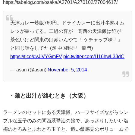
https://tabelog.com/osaka/A2701/A270102/27004617/
天津カレー炒飯760円。ドライカレーに出汁半熟オム
レツが乗ってる。二組の客が「関西の天津飯は餡が
茶色いけど関東のは赤いんやて！ ケチャップ味！」
と同じ話をしてた (@ 中国料理 龍門)
https://t.co/dvJlVYGmFV
pic.twitter.com/H16hwL33dC
— asari (@asari)
November 5, 2014
・麺と出汁が絡むとき（大阪）
ラーメンのセットにある天津飯、ハーフサイズながらシン
プルな玉子のみの関西系醤油の餡で、あっさりしたいい塩
梅のとろみとふわとろ玉子と、追い飯感覚のボリュームで