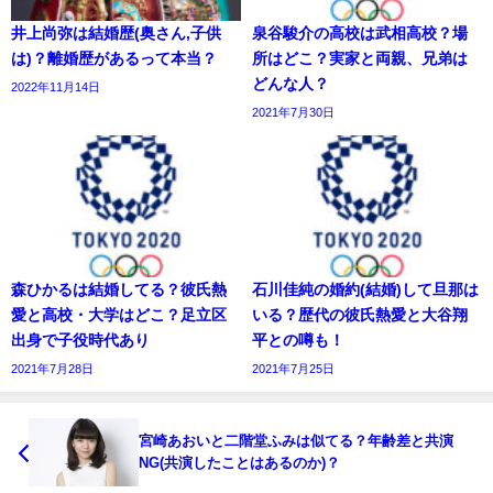
井上尚弥は結婚歴(奥さん,子供
泉谷駿介の高校は武相高校？場
は)？離婚歴があるって本当？
所はどこ？実家と両親、兄弟は
どんな人？
2022年11月14日
2021年7月30日
森ひかるは結婚してる？彼氏熱
石川佳純の婚約(結婚)して旦那は
愛と高校・大学はどこ？足立区
いる？歴代の彼氏熱愛と大谷翔
出身で子役時代あり
平との噂も！
2021年7月28日
2021年7月25日
宮崎あおいと二階堂ふみは似てる？年齢差と共演
NG(共演したことはあるのか)？