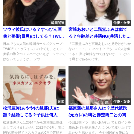
韓国関連
俳優・女優
ツウィ彼氏はいる？すっぴん画
宮崎あおいと二階堂ふみは似て
像と整形(目鼻)はしてる？TWICE
る？年齢差と共演NG(共演したこ
脱退の噂はホント！？
とはあるのか)？
日本でも大人気の韓国ガールズグループ・
「二階堂ふみと宮崎あおいと見分けがつか
TWICE（トゥワイス）の中でも、とくに
ない・・・。」 ネット上でもこの2人は似
美貌の際立つメンバーといえば、ツウィで
てる！ 実は姉妹なのではないか！？ とい
はないでしょうか。 ツウ...
う噂まであるのです。 ...
音楽
俳優・女優
松浦亜弥(あやや)の旦那(夫)は
福原遥の旦那さんは？歴代彼氏
誰？結婚してる？子供は何人い
(元カレ)の噂と赤楚衛二との関係
て何歳なのか
を検証
松浦亜弥さんは2014年から無期限活動休
今回は朝ドラ「舞いあがれ」でヒロインを
止しておりましたが、2022年の5月、実に
務めあげた福原遥さんについて取り上げて
9年の時を経てネスカフェのCMで芸能界
みたいと思います。 今や国民的女優にな