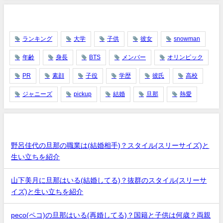
タグ
ランキング
大学
子供
彼女
snowman
年齢
身長
BTS
メンバー
オリンピック
PR
素顔
子役
学歴
彼氏
高校
ジャニーズ
pickup
結婚
旦那
熱愛
最近の投稿
野呂佳代の旦那の職業は(結婚相手)？スタイル(スリーサイズ)と
生い立ちを紹介
山下美月に旦那はいる(結婚してる)？抜群のスタイル(スリーサ
イズ)と生い立ちを紹介
peco(ペコ)の旦那はいる(再婚してる)？国籍と子供は何歳？両親