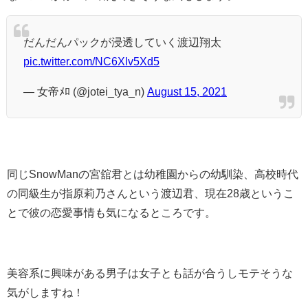
だんだんパックが浸透していく渡辺翔太
pic.twitter.com/NC6Xlv5Xd5
— 女帝ﾒﾛ (@jotei_tya_n)
August 15, 2021
同じSnowManの宮舘君とは幼稚園からの幼馴染、高校時代
の同級生が指原莉乃さんという渡辺君、現在28歳というこ
とで彼の恋愛事情も気になるところです。
美容系に興味がある男子は女子とも話が合うしモテそうな
気がしますね！