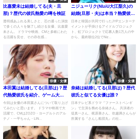
比嘉愛未は結婚してる(夫・旦
ニジューリク(NIziU大江梨久)の
那)？歴代の彼氏熱愛の噂を検証
結婚(旦那・夫)は本当？熱愛彼氏
の噂と目は整形？
透明感あふれる美しさと、芯の通った演技
日本と韓国が共同で行ったJYPエンターテ
で多くの人々を魅了し続ける女優、比嘉愛
イメントが手掛けるアイドルプロジェク
未さん。 ドラマや映画、CMと多岐にわた
ト、虹プロジェクトで応募人数1万人の中
る活躍を見せ、その存在感...
から、最終順位2位でNiz...
俳優・女優
俳優・女優
本田翼は結婚してる(旦那は)？歴
奈緒は結婚してる(旦那は)？歴代
代熱愛彼氏を紹介、ゲーム大好
彼氏と似てる女優は誰？
きゲーマー
今回は女優の本田翼さんについて取り上げ
日本テレビ系ドラマ『ファーストペンギ
てみたいと思います。 ドラマや映画で大
ン』で主演を務める奈緒さん。 共演者の
活躍で、CMはZOZO・ヨーグルトのアル
堤真一さん、梶原善さん、吹越満さんらが
テノ・一平ちゃん・LIN...
所属する『さんし船団丸』の社...