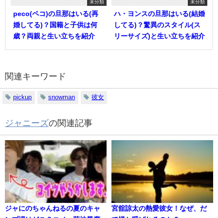
未分類
未分類
peco(ペコ)の旦那はいる(再
ハ・ヨンスの旦那はいる(結婚
婚してる)？国籍と子供は何
してる)？驚異のスタイル(ス
歳？両親と生い立ちを紹介
リーサイズ)と生い立ちを紹介
関連キーワード
pickup
snowman
彼女
ジャニーズ
の関連記事
ジャにのちゃんねるの夏のキャ
宮舘諒太の熱愛彼女！なぜ、だ