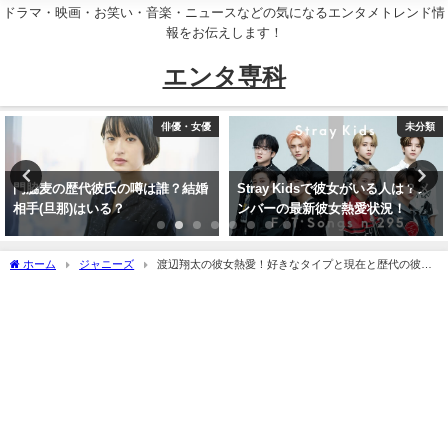
ドラマ・映画・お笑い・音楽・ニュースなどの気になるエンタメトレンド情
報をお伝えします！
エンタ専科
未分類
音楽
Stray Kidsで彼女がいる人は？メ
BLOOMBASEのOVE(オベ)は現役
ンバーの最新彼女熱愛状況！
美容師で美容院は？名前の由来と
は！
ホーム
ジャニーズ
渡辺翔太の彼女熱愛！好きなタイプと現在と歴代の彼女
熱愛は？