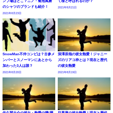
ンプ場はどこ？ニノ・菊池風磨
て様と呼ばれるのか？
のシャツのブランドも紹介！
2021年8月21日
2021年8月23日
SnowMan不仲コンビは？古参メ
深澤辰哉の彼女熱愛！ジャニー
ンバーとスノーマンにあとから
ズのリアコ枠とは？現在と歴代
加わった3人は誰？
の彼女熱愛
2021年8月20日
2021年8月19日
佐久間大介の彼女・熱愛の噂(歴
目黒蓮の彼女熱愛！現在と歴代