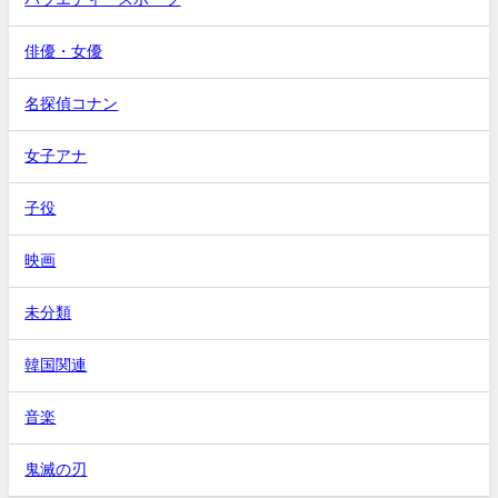
俳優・女優
名探偵コナン
女子アナ
子役
映画
未分類
韓国関連
音楽
鬼滅の刃