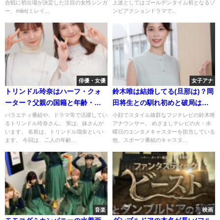
合戦に初出場が決定した注目の女性シンガ
上波としてはゴールデンタイム初となるゾ
ー、milet(ミレイ...
ンビアクションドラマで...
俳優・女優
女子アナ
トリンドル玲奈はハーフ・クォ
鈴木唯は結婚してる(旦那は)？岡
ーター？父親の国籍と年齢・学
田将生との馴れ初めと破局はホ
歴・熱愛彼氏は？
ント？
バラエティ番組や、ドラマ等で活躍してい
小顔でスタイル抜群なフジテレビの鈴木唯
るトリンドル玲奈さん。 実は、妹さんが
アナウンサー。 めざましテレビの火・水
います。 名前は、トリンドル瑠奈といい
曜日のエンタメキャスターを担当している
ます。 今回は、二人の年齢...
他、スポーツ番組のキャスタ...
音楽
映画