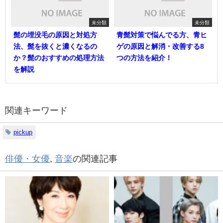
未分類
未分類
髭の埋没毛の原因と対処方
青髭対策で悩んでる方、青ヒ
法、髭を抜くと濃くなるの
ゲの原因と解消・改善する8
か？髭のおすすめの処理方法
つの方法を紹介！
を解説
関連キーワード
pickup
俳優・女優
,
音楽
の関連記事