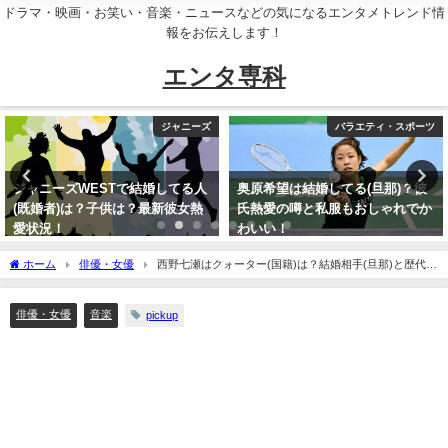
ドラマ・映画・お笑い・音楽・ニュースなどの気になるエンタメトレンド情
報をお伝えします！
エンタ専科
ジャニーズ
バラエティ・スポーツ
STで結婚してる人
奥原希望は結婚してる(旦那)？彼
東京03のライ
子供は？最新彼女熱
氏熱愛の噂と私服もおしゃれでか
か比較調査！
わいい！
ル紹介
ホーム
俳優・女優
西野七瀬はクォーター(国籍)は？結婚相手(旦那)と歴代彼
氏(元カレ)の噂を検証
俳優・女優
音楽
pickup