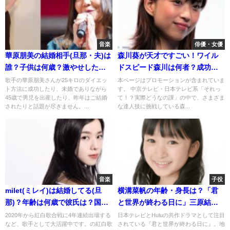
音楽
俳優・女優
華原朋美の結婚相手(旦那・夫)は
森川葵が天才ですごい！ワイル
誰？子供は何歳？激やせしたダ
ドスピード森川は何者？成功達
イエット法
人技のまとめ
歌手の華原朋美さんが25キロのダイエッ
本ページはプロモーションが含まれていま
ト方法に成功したり、未婚でありながら
す。 中京テレビ・日本テレビ系「それっ
45歳で男児を出産したり、昨年はご結婚
て！？実際どうなの課」の中で、さまざま
されたりと話題が尽きません。...
な達人技に挑戦している森...
音楽
子役
milet(ミレイ)は結婚してる(旦
横溝菜帆の年齢・身長は？「君
那)？年齢は何歳で彼氏は？国籍
と世界が終わる日に」三原結月
は韓国人はホント？
役！他出演作も紹介！
2020年から紅白歌合戦に4年連続出場する
日本テレビとHuluの共作ドラマとして注目
など、歌手として大活躍中です。の紅白歌
されている『君と世界が終わる日に』。地