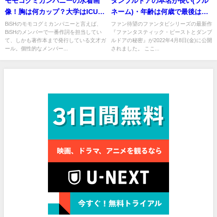
モモコグミカンパニーの水着画
ダンブルドアの本名が長い(フル
像！胸は何カップ？大学はICUで
ネーム)・年齢は何歳で最後はど
作詞曲は？
うなった？
BiSHのモモコグミカンパニーと言えば、
ファン待望のファンタビシリーズの最新作
BiSHのメンバーで一番作詞を担当してい
『ファンタスティック・ビーストとダンブ
て、しかも著作本まで発行している文才ガ
ルドアの秘密』が2022年4月8日(金)に公開
ール。個性的なメンバー...
されました。 ここ...
見放題作品数No.1