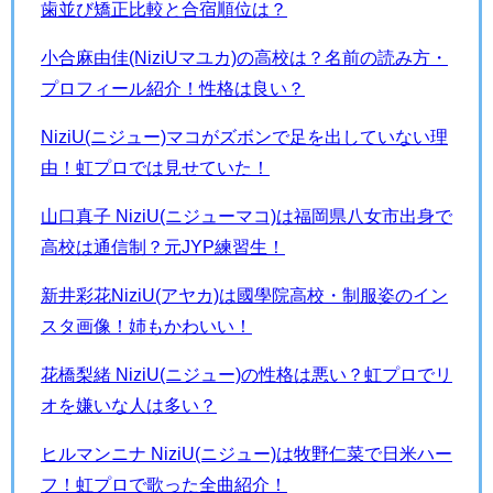
歯並び矯正比較と合宿順位は？
小合麻由佳(NiziUマユカ)の高校は？名前の読み方・
プロフィール紹介！性格は良い？
NiziU(ニジュー)マコがズボンで足を出していない理
由！虹プロでは見せていた！
山口真子 NiziU(ニジューマコ)は福岡県八女市出身で
高校は通信制？元JYP練習生！
新井彩花NiziU(アヤカ)は國學院高校・制服姿のイン
スタ画像！姉もかわいい！
花橋梨緒 NiziU(ニジュー)の性格は悪い？虹プロでリ
オを嫌いな人は多い？
ヒルマンニナ NiziU(ニジュー)は牧野仁菜で日米ハー
フ！虹プロで歌った全曲紹介！