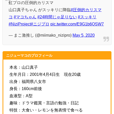
虹プロの圧倒的カリスマ
山口真子ちゃん がスッキリに降臨
#圧倒的カリスマ
コ
#マコちゃん
#24時間じゃ足りない
#スッキリ
#NiziProject
#ニジプロ
pic.twitter.com/E9G1b6QSW7
— まこ激推し (@miimako_nizipro)
May 5, 2020
ニジューマコのプロフィール
本名：山口真子
生年月日：2001年4月4日生 現在20歳
出身：福岡県八女市
身長：160cm前後
血液型：A型
趣味：ドラマ鑑賞・言語の勉強・日記
特技：大食い・レモンを無表情で食べる