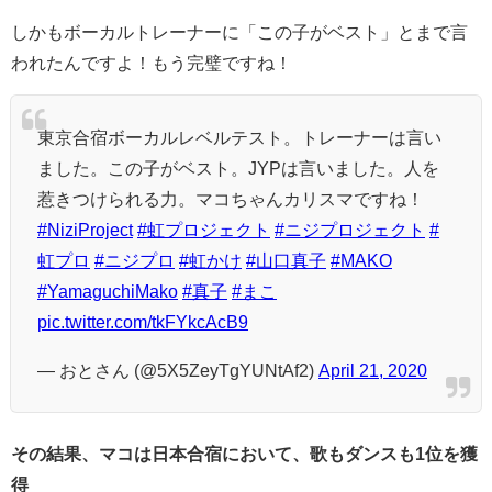
しかもボーカルトレーナーに「この子がベスト」とまで言
われたんですよ！もう完璧ですね！
東京合宿ボーカルレベルテスト。トレーナーは言い
ました。この子がベスト。JYPは言いました。人を
惹きつけられる力。マコちゃんカリスマですね！
#NiziProject
#虹プロジェクト
#ニジプロジェクト
#
虹プロ
#ニジプロ
#虹かけ
#山口真子
#MAKO
#YamaguchiMako
#真子
#まこ
pic.twitter.com/tkFYkcAcB9
— おとさん (@5X5ZeyTgYUNtAf2)
April 21, 2020
その結果、マコは日本合宿において、歌もダンスも1位を獲
得