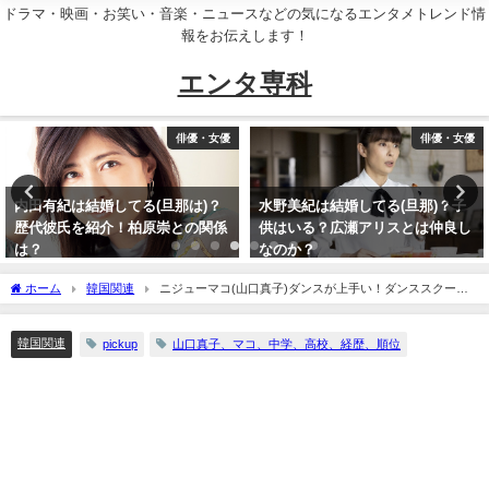
ドラマ・映画・お笑い・音楽・ニュースなどの気になるエンタメトレンド情
報をお伝えします！
エンタ専科
俳優・女優
俳優・女優
内田有紀は結婚してる(旦那は)？
水野美紀は結婚してる(旦那)？子
歴代彼氏を紹介！柏原崇との関係
供はいる？広瀬アリスとは仲良し
は？
なのか？
ホーム
韓国関連
ニジューマコ(山口真子)ダンスが上手い！ダンススクール
はどこ？創価学会の噂の原因は？
韓国関連
pickup
山口真子、マコ、中学、高校、経歴、順位