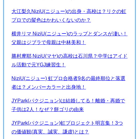
大江梨久NiziU(ニジュー)の出身・高校は？リクの虹
プロでの髪色はかわいくないのか？
横井リマ NiziU(ニジュー)のラップとダンスが凄い！
父親はジブラで母親は中林美和！
勝村摩耶 NiziU(マヤ)の高校は石川県？中学はアイド
ル活動で元YGJ練習生！
NiziU(ニジュー) 虹プロ合格者9名の最終順位と落選
者は？メンバーカラーと出身地！
JYPark(パクジニョン)は結婚してる！離婚・再婚で
子供は2人！なぜ？餅ゴリの由来
JYPark(パクジニョン)虹プロジェクト明言集！3つ
の価値観(真実、誠実、謙虚)とは？