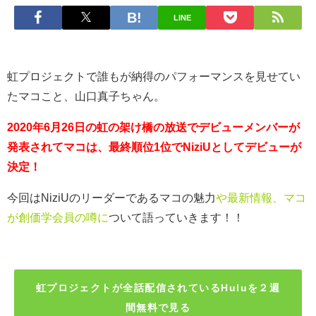
LINE
虹プロジェクトで誰もが納得のパフォーマンスを見せてい
たマコこと、山口真子ちゃん。
2020年6月26日の虹の架け橋の放送でデビューメンバーが
発表されて
マコは、最終順位1位でNiziUとしてデビューが
決定！
今回はNiziUのリーダーであるマコの魅力
や最新情報、マコ
が創価学会員の噂に
ついて語っていきます！！
虹プロジェクトが全話配信されているHuluを２週
間無料で見る