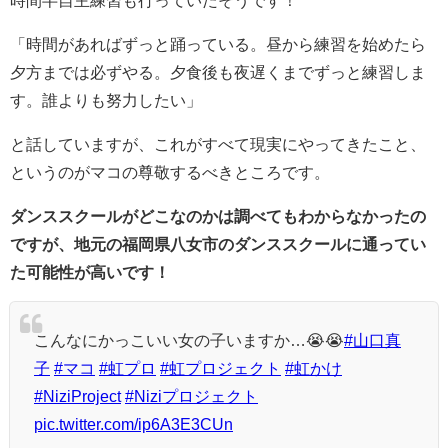
時間半自主練習も行っていたそうです！
「時間があればずっと踊っている。昼から練習を始めたら
夕方までは必ずやる。夕食後も夜遅くまでずっと練習しま
す。誰よりも努力したい」
と話していますが、これがすべて現実にやってきたこと、
というのがマコの尊敬するべきところです。
ダンススクールがどこなのかは調べてもわからなかったの
ですが、地元の福岡県八女市のダンススクールに通ってい
た可能性が高いです！
こんなにかっこいい女の子いますか…😭😭
#山口真
子
#マコ
#虹プロ
#虹プロジェクト
#虹かけ
#NiziProject
#Niziプロジェクト
pic.twitter.com/ip6A3E3CUn