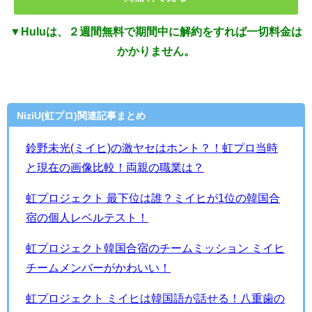
▼Huluは、２週間無料で期間中に解約をすれば一切料金は
かかりません。
NiziU(虹プロ)関連記事まとめ
鈴野未光(ミイヒ)の激ヤセはホント？！虹プロ当時
と現在の画像比較！両親の職業は？
虹プロジェクト 最下位は誰？ミイヒが1位の韓国合
宿の個人レベルテスト！
虹プロジェクト韓国合宿のチームミッション ミイヒ
チームメンバーがかわいい！
虹プロジェクト ミイヒは韓国語が話せる！八重歯の