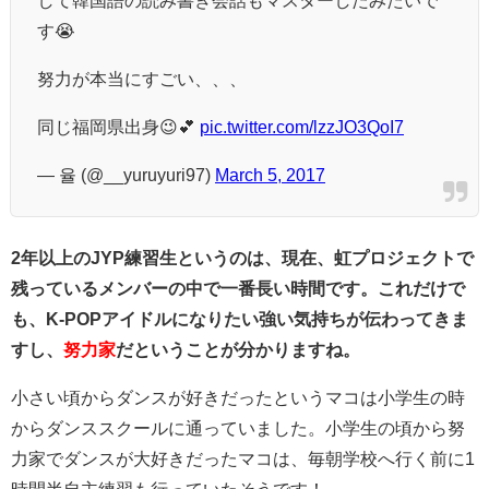
して韓国語の読み書き会話もマスターしたみたいで
す😭
努力が本当にすごい、、、
同じ福岡県出身😉💕
pic.twitter.com/lzzJO3QoI7
— 율 (@__yuruyuri97)
March 5, 2017
2年以上のJYP練習生というのは、現在、虹プロジェクトで
残っているメンバーの中で一番長い時間です。これだけで
も、K-POPアイドルになりたい強い気持ちが伝わってきま
すし、
努力家
だということが分かりますね。
小さい頃からダンスが好きだったというマコは小学生の時
からダンススクールに通っていました。小学生の頃から努
力家でダンスが大好きだったマコは、毎朝学校へ行く前に1