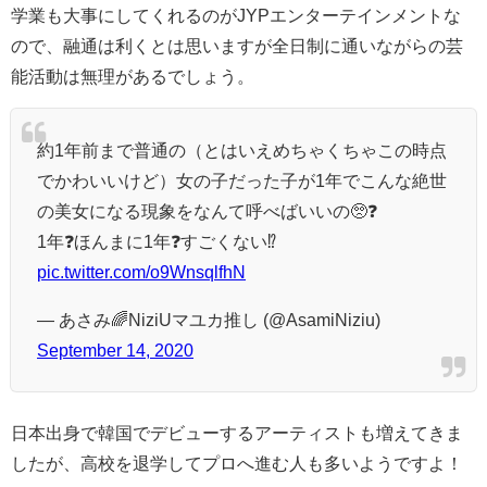
学業も大事にしてくれるのがJYPエンターテインメントな
ので、融通は利くとは思いますが全日制に通いながらの芸
能活動は無理があるでしょう。
約1年前まで普通の（とはいえめちゃくちゃこの時点
でかわいいけど）女の子だった子が1年でこんな絶世
の美女になる現象をなんて呼べばいいの🥺❓
1年❓ほんまに1年❓すごくない⁉️
pic.twitter.com/o9WnsqlfhN
— あさみ🌈NiziUマユカ推し (@AsamiNiziu)
September 14, 2020
日本出身で韓国でデビューするアーティストも増えてきま
したが、高校を退学してプロへ進む人も多いようですよ！