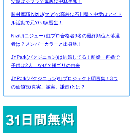
父親はジブラで母親は中林美和！
勝村摩耶 NiziU(マヤ)の高校は石川県？中学はアイド
ル活動で元YGJ練習生！
NiziU(ニジュー) 虹プロ合格者9名の最終順位と落選
者は？メンバーカラーと出身地！
JYPark(パクジニョン)は結婚してる！離婚・再婚で
子供は2人！なぜ？餅ゴリの由来
JYPark(パクジニョン)虹プロジェクト明言集！3つ
の価値観(真実、誠実、謙虚)とは？