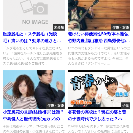
未分類
俳優・女優
医療脱毛とエステ脱毛（光脱
老けない俳優男性50代(本木雅弘,
毛）痛いのは？効果の速さと仕
竹野内豊,福山雅治,西島秀俊他)若
組みを比較
さの秘訣は？
「ムダ毛を無くしてキレイな肌になりた
いつの時代もダンディーな男性というのは
い」 「面倒なルーチン化した脱毛処理を
同世代の女性からだけでなく、若い女性か
終わらせたい」 そんな方は医療脱毛とエ
らも人気があるものですよね! 今回は、そ
ステ脱毛(光脱毛)をご検討で...
んなまさに『ダンディー』...
俳優・女優
子役
小芝風花の旦那(結婚相手)は誰？
谷花音の高校は？現在の姿と昔
中島健人と歴代彼氏(元カレ)の噂
の子役時代で少し太った？ハー
を検証！
フなのか母親と妹も紹介！
今回は映画やドラマ、CMに引っ張りだこ
2020年1月からのドラマ『病室で念仏を唱
の今大注目の女優・小芝風花さんについて
えないでください』の最終回に出演して、