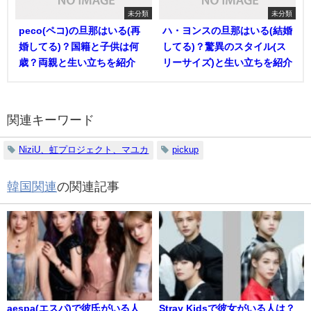
未分類
未分類
peco(ペコ)の旦那はいる(再
ハ・ヨンスの旦那はいる(結婚
婚してる)？国籍と子供は何
してる)？驚異のスタイル(ス
歳？両親と生い立ちを紹介
リーサイズ)と生い立ちを紹介
関連キーワード
NiziU、虹プロジェクト、マユカ
pickup
韓国関連
の関連記事
aespa(エスパ)で彼氏がいる人
Stray Kidsで彼女がいる人は？