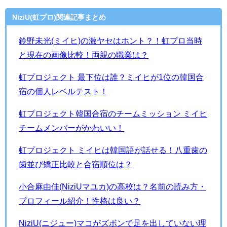
NiziU(虹プロ)関連記事まとめ
鈴野未光(ミイヒ)の激ヤセはホント？！虹プロ当時
と現在の画像比較！両親の職業は？
虹プロジェクト 最下位は誰？ミイヒが1位の韓国合
宿の個人レベルテスト！
虹プロジェクト韓国合宿のチームミッション ミイヒ
チームメンバーがかわいい！
虹プロジェクト ミイヒは韓国語が話せる！八重歯の
歯並び矯正比較と合宿順位は？
小合麻由佳(NiziUマユカ)の高校は？名前の読み方・
プロフィール紹介！性格は良い？
NiziU(ニジュー)マコがズボンで足を出していない理