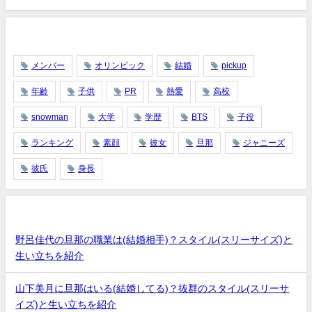
タグ
メンバー
オリンピック
結婚
pickup
年齢
子供
PR
熱愛
高校
snowman
大学
学歴
BTS
子役
ランキング
素顔
彼女
旦那
ジャニーズ
彼氏
身長
最近の投稿
野呂佳代の旦那の職業は(結婚相手)？スタイル(スリーサイズ)と
生い立ちを紹介
山下美月に旦那はいる(結婚してる)？抜群のスタイル(スリーサ
イズ)と生い立ちを紹介