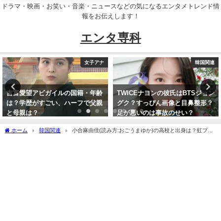
ドラマ・映画・お笑い・音楽・ニュースなどの気になるエンタメトレンド情
報をお伝えします！
エンタ専科
韓国関連
子役
TWICEナヨンの彼氏はBTSジョン
きらりちゃんの年齢・身長・本名
グク？すっぴん画像と目鼻整形？
は？auCM(桃姫)の女の子の正体
足が悪いのは事故のせい？
を紹介！
ホーム
韓国関連
小合麻由佳(読み方:おごうまゆか)の高校と出身は？虹プロ
参加時の年齢と性格は？