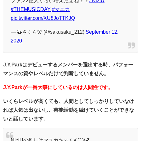
ファン2億人くらい増えたよね？？
#NiziU
#THEMUSICDAY
#マユカ
pic.twitter.com/XU8JoTTKJQ
— 🦢さくら🌸 (@sakusaku_212)
September 12,
2020
J.Y.Parkはデビューするメンバーを選出する時、パフォー
マンスの質やレベルだけで判断していません。
J.Y.Parkが一番大事にしているのは人間性です。
いくらレベルが高くても、人間としてしっかりしていなけ
れば人気は出ないし、芸能活動を続けていくことができな
いと話しています。
NiziUの推しはマユカちゃん\( ˆˆ )/💕