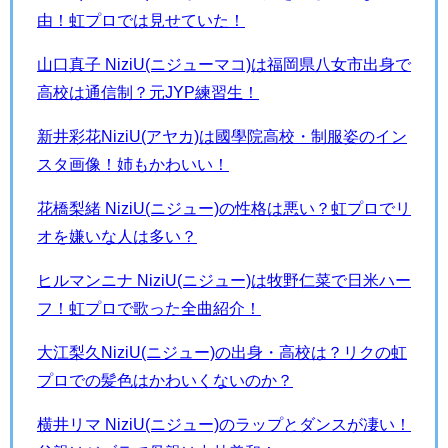
由！虹プロでは見せていた！
山口真子 NiziU(ニジューマコ)は福岡県八女市出身で
高校は通信制？元JYP練習生！
新井彩花NiziU(アヤカ)は國學院高校・制服姿のイン
スタ画像！姉もかわいい！
花橋梨緒 NiziU(ニジュー)の性格は悪い？虹プロでリ
オを嫌いな人は多い？
ヒルマンニナ NiziU(ニジュー)は牧野仁菜で日米ハー
フ！虹プロで歌った全曲紹介！
大江梨久NiziU(ニジュー)の出身・高校は？リクの虹
プロでの髪色はかわいくないのか？
横井リマ NiziU(ニジュー)のラップとダンスが凄い！