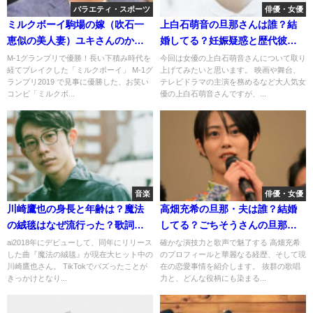
バラエティ・スポーツ
俳優・女優
ミルクボーイ駒場の嫁（吹石一
上白石萌音の旦那さんは誰？結
恵似の美人妻）ユキさんのかわ
婚してる？妊娠疑惑と歴代彼氏
いい素顔！
を紹介！
M-1グランプリで優勝！長い下積み時代を
今回は女優の上白石萌音さんについて取り
経てブレイクした「ミルクボーイ」 M-1グ
上げてみたいと思います。 映画や舞台、
ランプリ2019 で見事に優勝した、お笑い
テレビドラマの主演を務めるなど大人気女
コンビ「ミルクボ...
優の上白石萌音さんですが、...
音楽
俳優・女優
川崎鷹也の身長と年齢は？魔法
高畑充希の旦那・夫は誰？結婚
の絨毯はなぜ流行った？歌詞は
してる？ごちそうさんの旦那役
奥さんのエピソード？
と熱愛彼氏の噂は？
ai2018年にデビューして、同年にリリース
確かな演技力と歌声で魅了する 高畑充希
した曲『魔法の絨毯』が現在大ヒット中の
のプロフィールと華麗なる経歴、そして現
川崎鷹也さん。 TikTokでバズったことが
在の恋愛事情を紹介します。 抜群の歌唱
きっかけとなり...
力と、どんな役柄にも染まる...