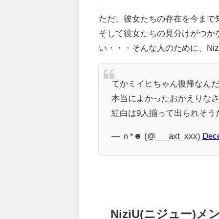
ただ、彼女たちの存在を今まで
そして彼女たちの見分けがつか
い・・・そんな人のために、Ni
てかミイヒちゃん復帰なん
本当によかったおかえりなさ
紅白は9人揃って出られそう
— ｎ*☻ (@___axt_xxx)
Dece
NiziU(ニジュー)メン