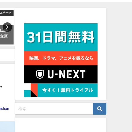
スポーツ
俳優・女優
見放題作品数No.1
彼氏熱
吉岡里帆の旦那・夫は誰？結婚
BTS日本に来たくないのは
足立区
してる？佐藤健との写真と熱愛
当？テテとジミンの反日・
彼氏を紹介
嫌い・疑惑の真相は？
・
nchan
プロフィール