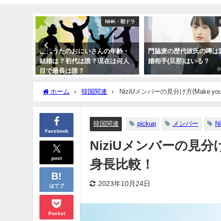
俳優・女優
NHK・朝ドラ
手)は誰？
歴代うたのおにいさんの年齢・
門脇麦の歴代彼氏の噂は
カレ)の噂
結婚は？初代は誰？現在は何人
婚相手(旦那)はいる？
目で最長は誰？
ホーム
韓国関連
NiziUメンバーの見分け方(Make y
韓国関連
pickup
メンバー
N
Facebook
NiziUメンバーの見分け
post
身長比較！
2023年10月24日
はてブ
Pocket