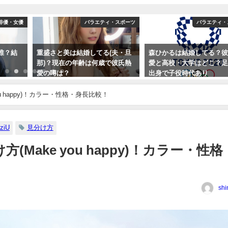
俳優・女優
バラエティ・スポーツ
バラエティ・
誰？結
重盛さと美は結婚してる(夫・旦
森ひかるは結婚してる？
那)？現在の年齢は何歳で彼氏熱
愛と高校・大学はどこ？
愛の噂は？
出身で子役時代あり
ou happy)！カラー・性格・身長比較！
iziU
見分け方
方(Make you happy)！カラー・性格
shi