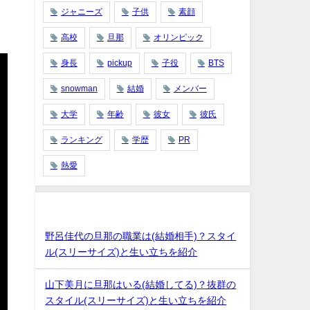
ジャニーズ
子供
素顔
高校
旦那
オリンピック
身長
pickup
子役
BTS
snowman
結婚
メンバー
大学
年齢
彼女
彼氏
ランキング
学歴
PR
熱愛
最近の投稿
野呂佳代の旦那の職業は(結婚相手)？スタイ
ル(スリーサイズ)と生い立ちを紹介
山下美月に旦那はいる(結婚してる)？抜群の
スタイル(スリーサイズ)と生い立ちを紹介