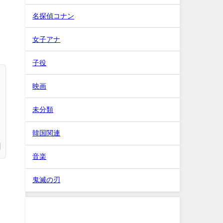
名探偵コナン
、
女子アナ
子役
映画
未分類
韓国関連
音楽
鬼滅の刃
タグ